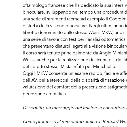
oftalmologo francese che ha dedicato la sua intera vit
binoculare, sviluppando nel tempo una procedura di
una serie di strumenti (come ad esempio il Coordimet
disturbi della visione binoculare. Negli ultimi anni d
libretto denominato dallo stesso Weiss MKW, uno st
una serie di tavole con test per l’analisi optometric
che presentano disturbi legati alla visione binocular
Il corso sarà tenuto principalmente da Angie Minichi
Weiss, anche per la realizzazione di alcuni test del l
del libretto stesso: M sta infatti per Minichiello.
Oggi l’MKW consente un esame rapido, facile e affida
dell’AV, della stereopsi, della disparità di fissazione
valutazione del comfort della prescrizione astigmatic
percezione cromatica.
Di seguito, un messaggio del relatore e conduttore 
Come promesso al mio eterno amico J. Bernard Weiss,