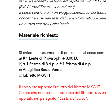
terra di Leonardo da Vinci ed ospite dell’IRSOO - per
(E.K.W. modificato + 4 nuovi test).
Il corso consisterà in un viaggio scientifico, sia teor
concentrarsi su vari test: del Senso Cromatico – del
un nuovo test dell’Aniseiconia.
Materiale richiesto
Si chiede cortesemente di presentarsi al corso con:
a)
# 1 Lente di Prova Sph. + 3,00 D.
b)
# 1 Prisma di 3 d.p. e # 1 Prisma di 4 d.p.
c)
Anaglifico Rosso-Verde
d)
Libretto MKW IT
.
Il corso presuppone l'utilizzo del libretto MKW IT.
Coloro che non sono in possesso del libretto,
devono
riportato nel paragrafo "
Costo del corso
".