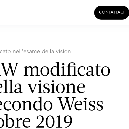
CONTATTACI
ato nell'esame della vision...
KW modificato
lla visione
econdo Weiss
obre 2019