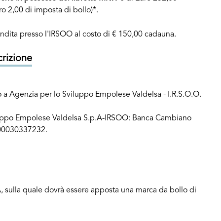
o 2,00 di imposta di bollo)*.
endita presso l'IRSOO al costo di € 150,00 cadauna.
crizione
 a Agenzia per lo Sviluppo Empolese Valdelsa - I.R.S.O.O.
viluppo Empolese Valdelsa S.p.A-IRSOO: Banca Cambiano
000030337232.
VA, sulla quale dovrà essere apposta una marca da bollo di