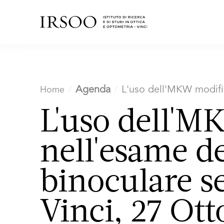
Agenda
L'uso dell'MKW modific
Home
L'uso dell'M
nell'esame de
binoculare s
Vinci, 27 Ott