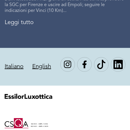
la SGC per Firenze e uscire ad Empoli; seguire le
indicazioni per Vinci (10 Km)...
Leggi tutto
Italiano
English