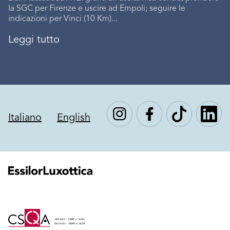
la SGC per Firenze e uscire ad Empoli; seguire le
indicazioni per Vinci (10 Km)...
Leggi tutto
Italiano
English