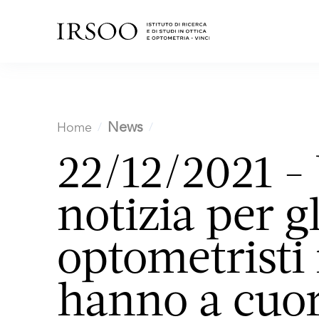
News
Home
22/12/2021 -
notizia per gli
optometristi 
hanno a cuor