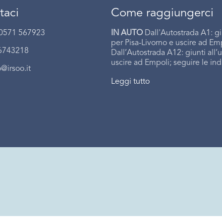
taci
Come raggiungerci
 0571 567923
IN AUTO
Dall'Autostrada A1: gi
per Pisa-Livorno e uscire ad Emp
 6743218
Dall’Autostrada A12: giunti all’
uscire ad Empoli; seguire le indi
o@irsoo.it
Leggi tutto